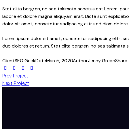
Stet clita bergren, no sea takimata sanctus est Lorem ipsu
labore et dolore magna aliquyam erat. Dicta sunt explicabo
dolor sit amet, consetetur sadipscing elitr sed diam dolor
Lorem ipsum dolor sit amet, consetetur sadipscing elitr, 
duo dolores et rebum. Stet clita bergren, no sea takimata 
Client
SEO Geek
Date
March, 2020
Author
Jenny Green
Share
Prev Project
Next Project