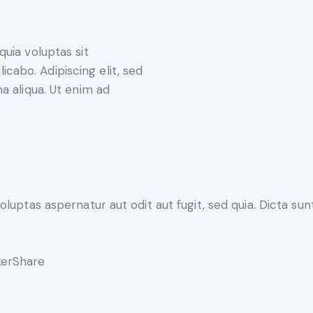
uia voluptas sit
licabo. Adipiscing elit, sed
a aliqua. Ut enim ad
luptas aspernatur aut odit aut fugit, sed quia. Dicta s
er
Share